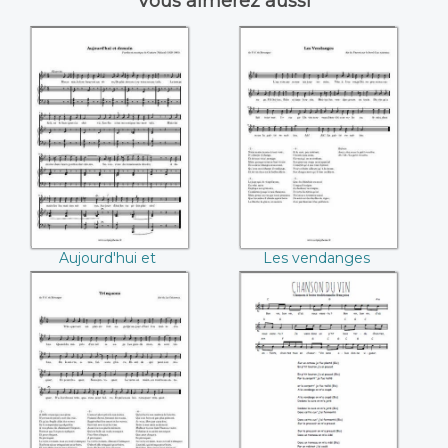
Vous aimerez aussi
Aujourd'hui et
Les vendanges
demain (Gustave
(Pierre-Jean de
Nadaud)
Béranger)
Aujourd'hui et
Les vendanges
demain (Gustave
(Pierre-Jean de
Nadaud)
Béranger)
Trinquons (Pierre-
Chanson du vin
Jean de Béranger)