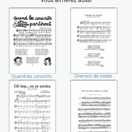
Vous aimerez aussi
Quand les
Chanson de soldat
conscrits partiront
Chanson de soldat
Quand les conscrits
partiront
Eh hop...on en
Trois-cent soldats
sortira (Louis Ferrari
revenant de
Saint-Granier)
guerre