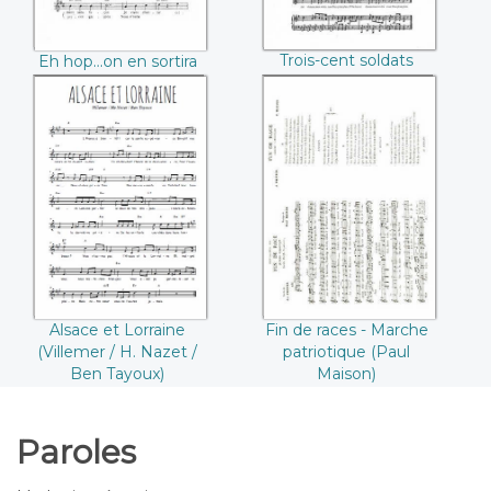
Trois-cent soldats
Eh hop...on en sortira
revenant de guerre
(Louis Ferrari Saint-
Granier)
Alsace et Lorraine
Fin de races -
(Villemer / H. Nazet
Marche patriotique
/ Ben Tayoux)
(Paul Maison)
Alsace et Lorraine
Fin de races - Marche
(Villemer / H. Nazet /
patriotique (Paul
Ben Tayoux)
Maison)
Paroles