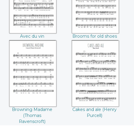
(Jean-Philippe
Ravenscroft)
Rameau)
Avec du vin
Brooms for old shoes
endormons-nous
(Thomas
(Jean-Philippe
Ravenscroft)
Rameau)
Browning Madame
Cakes and ale
(Thomas
(Henry Purcell)
Ravenscroft)
Browning Madame
Cakes and ale (Henry
(Thomas
Purcell)
Ravenscroft)