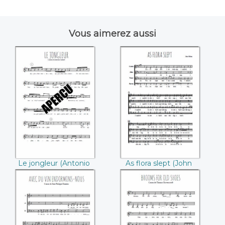
Vous aimerez aussi
Le jongleur
As flora slept (John
((Antonio Salieri))
Hilton)
Le jongleur (Antonio
As flora slept (John
Salieri)
Hilton)
Avec du vin
Brooms for old
endormons-nous
shoes (Thomas