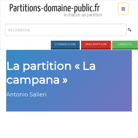
CONNEXION
INSCRIPTION
CRÉDITS
La partition « La
campana »
Antonio Salieri