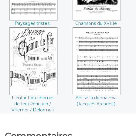
Paysages tristes,
Chansons du XVIIIè
Soleils couchants
(Déodat de Séverac)
(Déodat de Séverac)
L'enfant du
Ahi se la donna mia
chemin de fer
(Jacques Arcadelt)
(Péricaud /
Villemer /
Delormel)
L'enfant du chemin
Ahi se la donna mia
de fer (Péricaud /
(Jacques Arcadelt)
Villemer / Delormel)