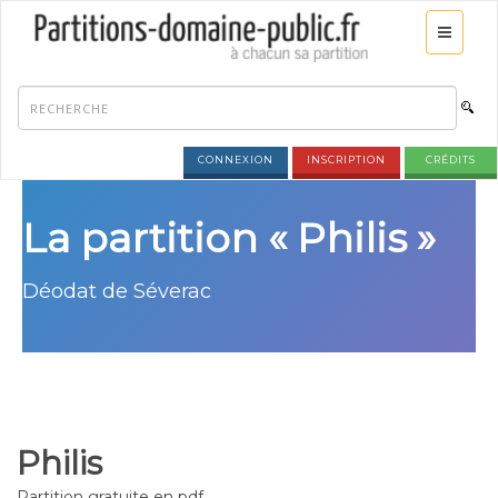
CONNEXION
INSCRIPTION
CRÉDITS
La partition « Philis »
Déodat de Séverac
Philis
Partition gratuite en pdf