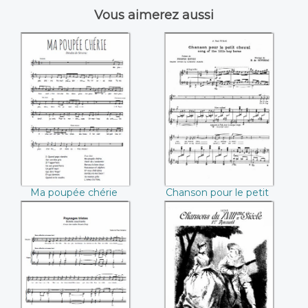
Vous aimerez aussi
Ma poupée chérie
Chanson pour le
((Déodat de
petit cheval
Séverac))
((Déodat de
Séverac))
Ma poupée chérie
Chanson pour le petit
(Déodat de Séverac)
cheval (Déodat de
Séverac)
Paysages tristes,
Chansons du XVIIIè
Soleils couchants
((Déodat de
((Déodat de
Séverac))
Séverac))