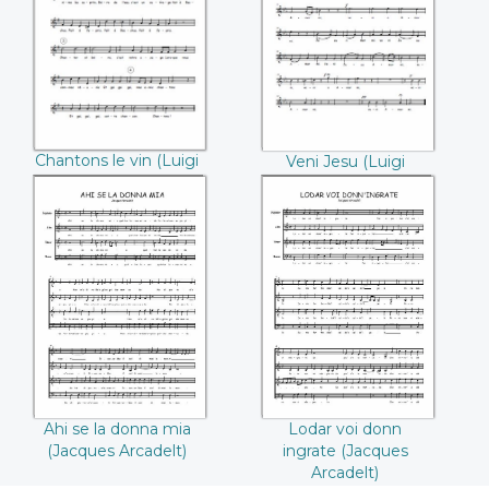
((Luigi Chérubini))
Cherubini))
Chantons le vin (Luigi
Veni Jesu (Luigi
Chérubini)
Cherubini)
Ahi se la donna mia
Lodar voi donn
(Jacques Arcadelt)
ingrate (Jacques
Arcadelt)
Ahi se la donna mia
Lodar voi donn
(Jacques Arcadelt)
ingrate (Jacques
Arcadelt)