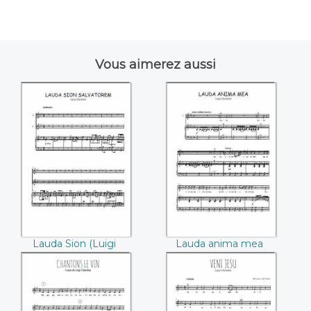
Vous aimerez aussi
Lauda Sion ((Luigi
Lauda anima mea
Chérubini))
((Luigi Chérubini))
Lauda Sion (Luigi
Lauda anima mea
Chérubini)
(Luigi Chérubini)
Chantons le vin
Veni Jesu ((Luigi