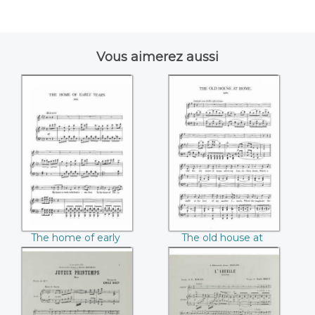
Vous aimerez aussi
The home of early
The old house at
years
home
The home of early
The old house at
years
home
Joyeux printemps
L'abeille (Emile