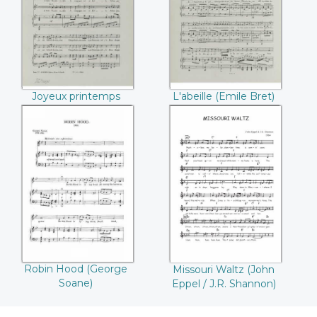
(Emile Bret)
Bret)
Joyeux printemps
L'abeille (Emile Bret)
(Emile Bret)
Robin Hood
Missouri Waltz
(George Soane)
(John Eppel / J.R.
Shannon)
Robin Hood (George
Missouri Waltz (John
Soane)
Eppel / J.R. Shannon)