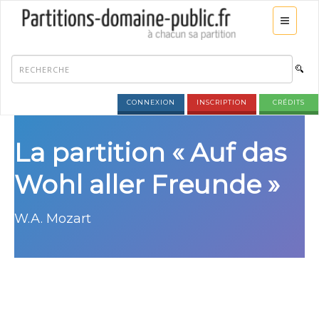
CONNEXION
INSCRIPTION
CRÉDITS
La partition « Auf das
Wohl aller Freunde »
W.A. Mozart