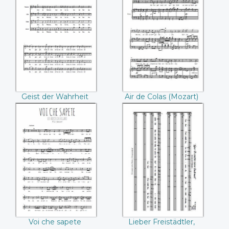
Geist der Wahrheit
Air de Colas
((Mozart))
((Mozart))
Geist der Wahrheit
Air de Colas (Mozart)
(Mozart)
Voi che sapete
Lieber Freistädtler,
((Mozart))
lieber Gaulimauli
((Mozart))
Voi che sapete
Lieber Freistädtler,