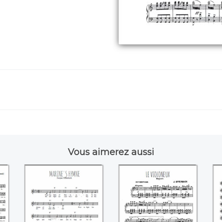
Vous aimerez aussi
Marine's hymn
Le Violoneux
((Jacques
((Jacques