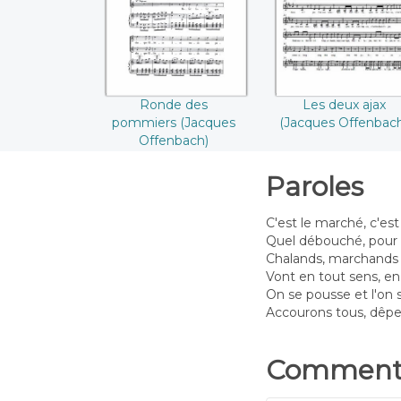
((Jacques
Offenbach))
Offenbach))
Ronde des
Les deux ajax
pommiers (Jacques
(Jacques Offenbac
Offenbach)
Paroles
C'est le marché, c'es
Quel débouché, pou
Chalands, marchands
Vont en tout sens, en
On se pousse et l'on 
Accourons tous, dêpe
Commenta