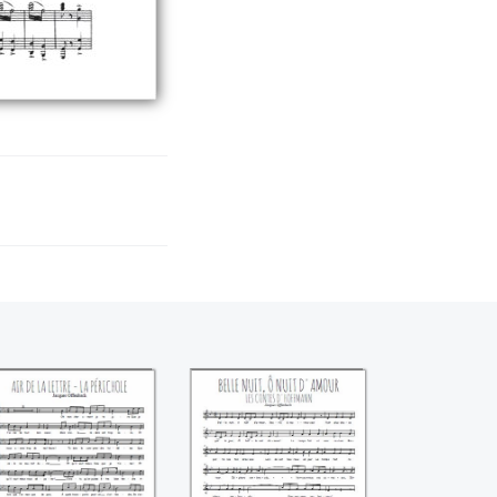
La lettre de la
Belle nuit, ô nuit
Perichole
d'amour ((Jacques