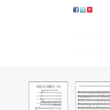
Ronde des
Les deux ajax
pommiers
((Jacques