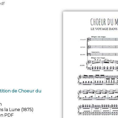
pdf
tition de Choeur du
h
s la Lune (1875)
 en PDF