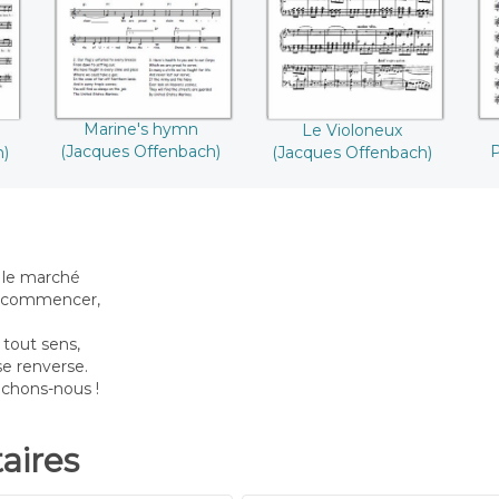
Offenbach))
Offenbach))
Marine's hymn
Le Violoneux
(Jacques Offenbach)
P
h)
(Jacques Offenbach)
t le marché
r commencer,
 tout sens,
se renverse.
chons-nous !
ires