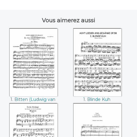
Vous aimerez aussi
1. Bitten (Ludwig
1. Blinde Kuh
van Beethoven)
(Johannes Brahms)
1. Bitten (Ludwig van
1. Blinde Kuh
Beethoven)
(Johannes Brahms)
1. Mignon (Ludwig
1. Paradis (Gabriel
van Beethoven)
Fauré)