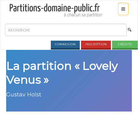
CONNEXION
INSCRIPTION
CRÉDITS
La partition « Lovely
Venus »
Gustav Holst