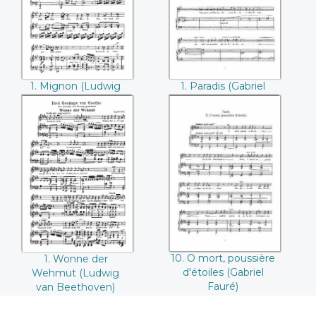
1. Mignon (Ludwig
1. Paradis (Gabriel
van Beethoven)
Fauré)
1. Wonne der
10. O mort,
Wehmut (Ludwig
poussière d'étoiles
van Beethoven)
(Gabriel Fauré)
10. O mort, poussière
1. Wonne der
d'étoiles (Gabriel
Wehmut (Ludwig
Fauré)
van Beethoven)