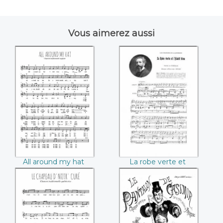
Vous aimerez aussi
All around my hat
La robe verte et
l'habit bleu
(Fortolis / Edouard
Mathe)
All around my hat
La robe verte et
l'habit bleu (Fortolis /
Edouard Mathe)
Le chapeau d'notr'
Le pantalon de
curé
Casimir