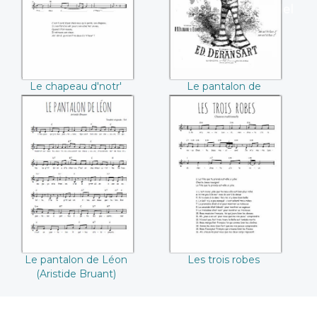
(Baumaine et Blondel
/ Edouard
Deransart)
Le chapeau d'notr'
Le pantalon de
curé
Casimir
(Baumaine et Blondel
/ Edouard Deransart)
Le pantalon de
Les trois robes
Léon (Aristide
Bruant)
Le pantalon de Léon
Les trois robes
(Aristide Bruant)