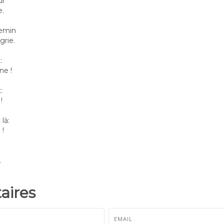
ur
e.
hemin
grie.
:
ne !
:
!
 là:
 !
.
ires