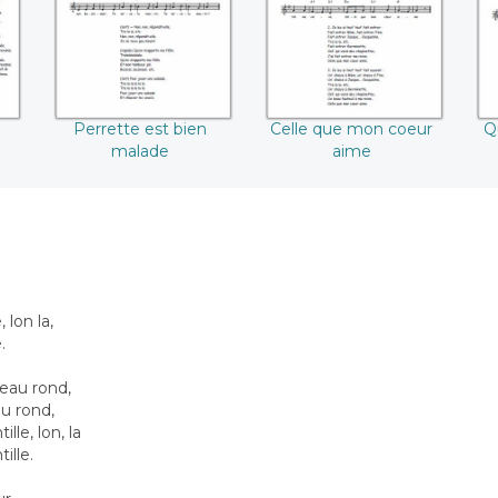
Perrette est bien
Celle que mon coeur
Q
malade
aime
 lon la,
.
eau rond,
u rond,
lle, lon, la
ille.