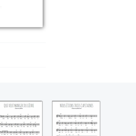
ui veut manger
Nous étions trois
du lièvre
capitaines