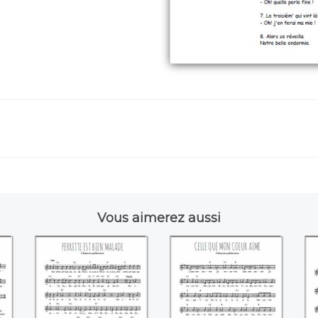
Vous aimerez aussi
c
Perrette est bien
Celle que mon
Q
malade
coeur aime