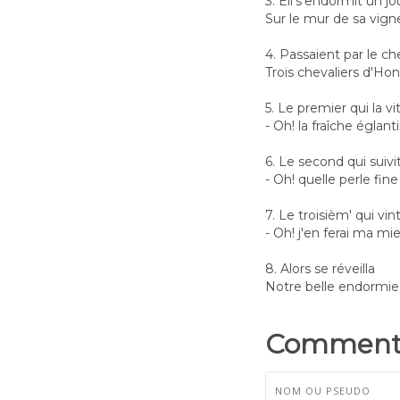
3. Ell's'endormit un jo
Sur le mur de sa vign
4. Passaient par le c
Trois chevaliers d'Hon
5. Le premier qui la vit
- Oh! la fraîche églanti
6. Le second qui suivit
- Oh! quelle perle fine 
7. Le troisièm' qui vint
- Oh! j'en ferai ma mie
8. Alors se réveilla
Notre belle endormie
Commenta