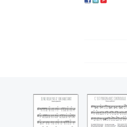
Je ne veux pas
C'est Pinson ave
d'un habitant
Centrouille