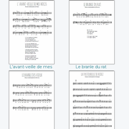
gens
(Berry)
L'avant-veille de
Le branle du rat
mes noces
L'avant-veille de mes
Le branle du rat
noces
Le branle des vieux
La pastourelle de
Rodez