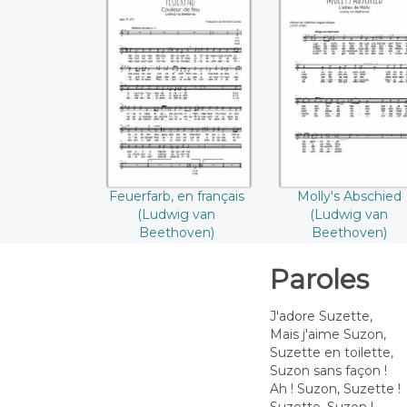
Feuerfarb, en
Molly's Abschie
français (Ludwig
(Ludwig van
van Beethoven)
Beethoven)
Feuerfarb, en français
Molly's Abschied
(Ludwig van
(Ludwig van
Beethoven)
Beethoven)
Paroles
J'adore Suzette,
Mais j'aime Suzon,
Suzette en toilette,
Suzon sans façon !
Ah ! Suzon, Suzette !