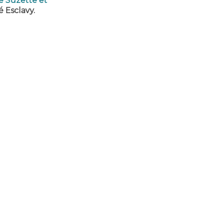
de Suzette et
é Esclavy.