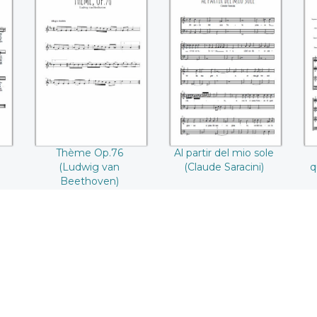
d
Thème Op.76
Al partir del mio
(Ludwig van
sole (Claude
Beethoven)
Saracini)
(
Thème Op.76
Al partir del mio sole
(Ludwig van
(Claude Saracini)
q
Beethoven)