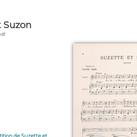
t Suzon
pdf
tition de Suzette et