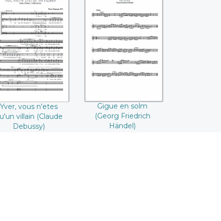
Yver, vous n'etes
Gigue en solm
qu'un villain
(Georg Friedrich
Claude Debussy)
Händel)
Gigue en solm
Yver, vous n'etes
(Georg Friedrich
u'un villain (Claude
Händel)
Debussy)