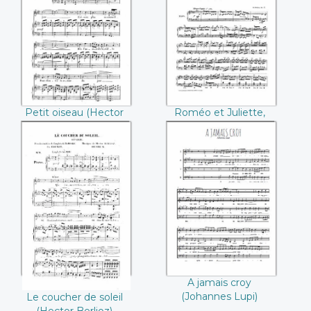
Petit oiseau
Roméo et Juliette,
(Hector Berlioz)
symphonie
dramatique
(Hector Berlioz)
Petit oiseau (Hector
Roméo et Juliette,
Berlioz)
symphonie
dramatique (Hector
Berlioz)
Le coucher de
A jamais croy
soleil (Hector
(Johannes Lupi)
Berlioz)
A jamais croy
(Johannes Lupi)
Le coucher de soleil