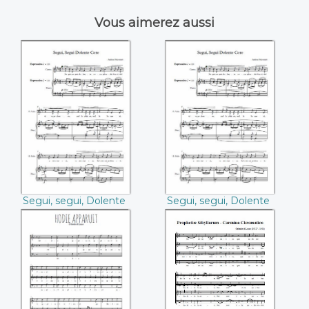
Vous aimerez aussi
Segui, segui,
Segui, segui,
Dolente core
Dolente core
((Andrea
(Andrea Falconieri)
Falconieri))
Segui, segui, Dolente
Segui, segui, Dolente
core (Andrea
core (Andrea
Falconieri)
Falconieri)
Hodie apparuit
Prophetiæ
(Roland de Lassus)
Sibyllarum -
Carmina