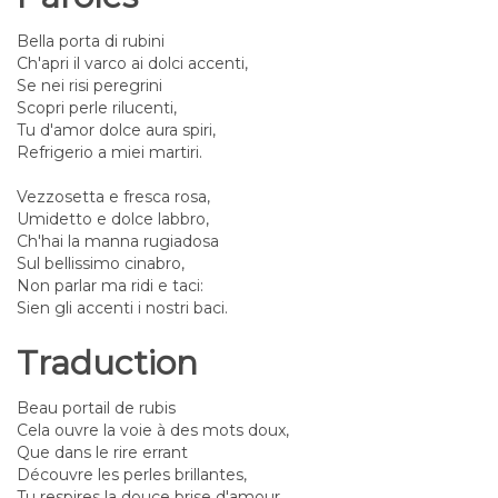
Bella porta di rubini
Ch'apri il varco ai dolci accenti,
Se nei risi peregrini
Scopri perle rilucenti,
Tu d'amor dolce aura spiri,
Refrigerio a miei martiri.
Vezzosetta e fresca rosa,
Umidetto e dolce labbro,
Ch'hai la manna rugiadosa
Sul bellissimo cinabro,
Non parlar ma ridi e taci:
Sien gli accenti i nostri baci.
Traduction
Beau portail de rubis
Cela ouvre la voie à des mots doux,
Que dans le rire errant
Découvre les perles brillantes,
Tu respires la douce brise d'amour,