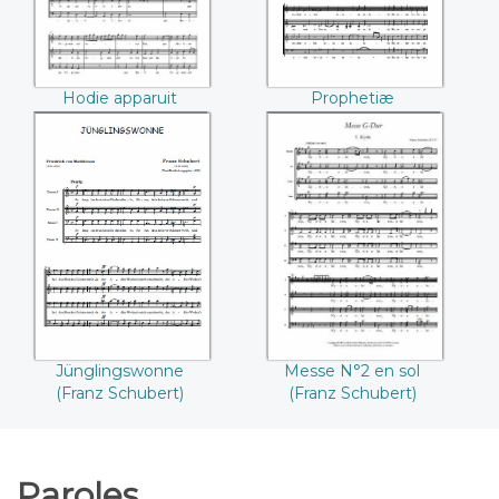
Chromatico
(Roland de Lassus)
Hodie apparuit
Prophetiæ
(Roland de Lassus)
Sibyllarum - Carmina
Chromatico (Roland
de Lassus)
Jünglingswonne
Messe N°2 en sol
(Franz Schubert)
(Franz Schubert)
Messe N°2 en sol
Jünglingswonne
(Franz Schubert)
(Franz Schubert)
Paroles