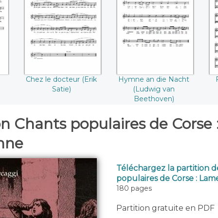
f
Chez le docteur
Hymne an die
F
(Erik Satie)
Nacht (Ludwig van
Beethoven)
Chez le docteur (Erik
Hymne an die Nacht
Satie)
(Ludwig van
Beethoven)
on Chants populaires de Corse 
anne
Téléchargez la partition 
populaires de Corse : Lame
180 pages
Partition gratuite en PDF