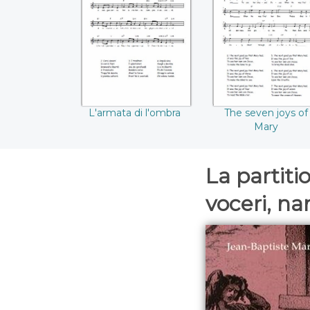
L'armata di l'ombra
The seven joys o
Mary
L'armata di l'ombra
The seven joys of
Mary
La partiti
voceri, n