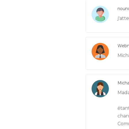
noun
j'att
Webm
Micha
Micha
Mada
étan
chan
Comm