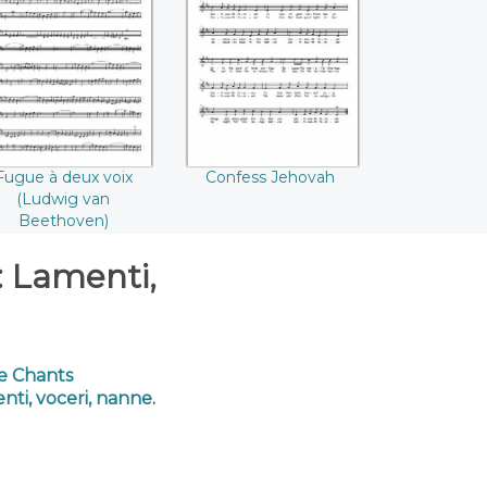
ugue à deux voix
Confess Jehovah
(Ludwig van
Beethoven)
Fugue à deux voix
Confess Jehovah
(Ludwig van
Beethoven)
: Lamenti,
de Chants
nti, voceri, nanne
.