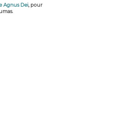
de Agnus Dei
, pour
umas.