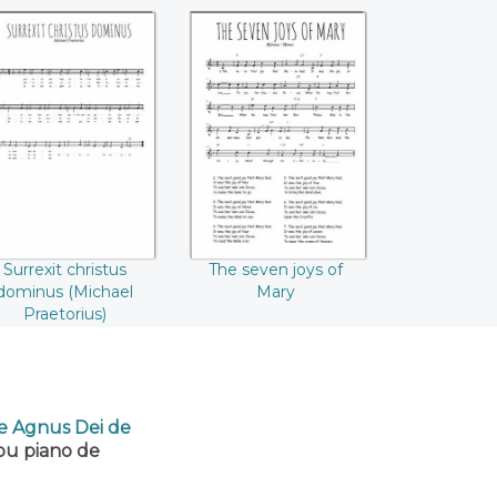
Surrexit christus
The seven joys of
ominus (Michael
Mary
Praetorius)
Surrexit christus
The seven joys of
dominus (Michael
Mary
Praetorius)
de Agnus Dei de
 ou piano de