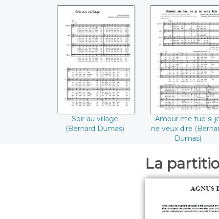
Soir au village
Amour me tue si 
((Bernard Dumas))
ne veux dire
((Bernard Dumas
Soir au village
Amour me tue si j
(Bernard Dumas)
ne veux dire (Berna
Dumas)
La partiti