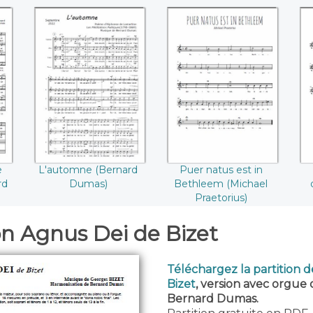
je
L'automne
Puer natus est in
((Bernard Dumas))
Bethleem (Michael
d
))
Praetorius)
e
L'automne (Bernard
Puer natus est in
rd
Dumas)
Bethleem (Michael
Praetorius)
on Agnus Dei de Bizet
Téléchargez la partition 
Bizet
, version avec orgue
Bernard Dumas.