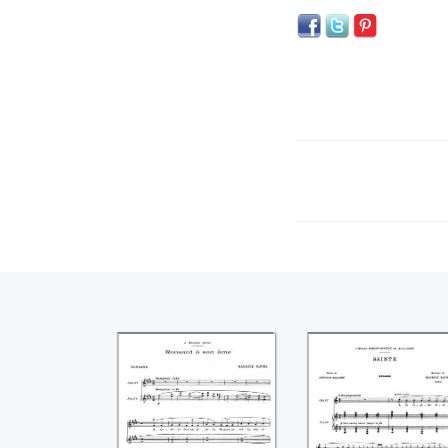
Ronsard à son âme
Sainte ((Mauric
((Maurice Ravel))
Ravel))