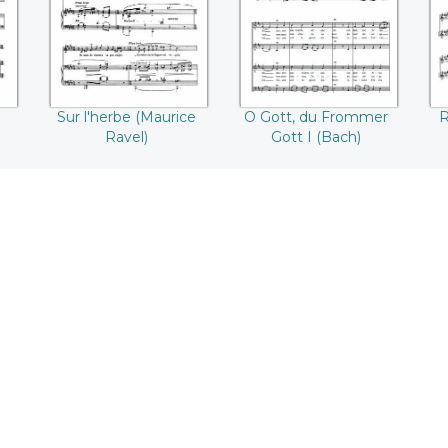
(Bach)
Sur l'herbe (Maurice
O Gott, du Frommer
R
Ravel)
Gott I (Bach)