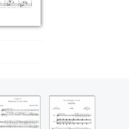
onsard à son âme
Sainte (Maurice
(Maurice Ravel)
Ravel)