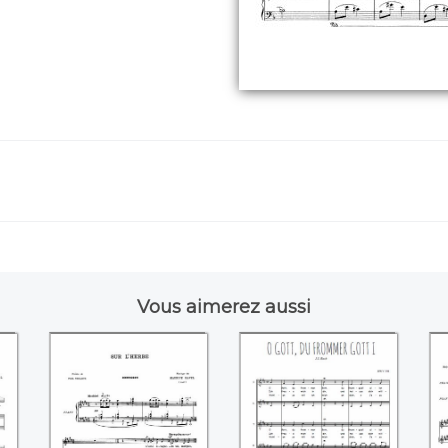
Vous aimerez aussi
e
Sur l'herbe
O Gott, du
R
((Maurice Ravel))
Frommer Gott I