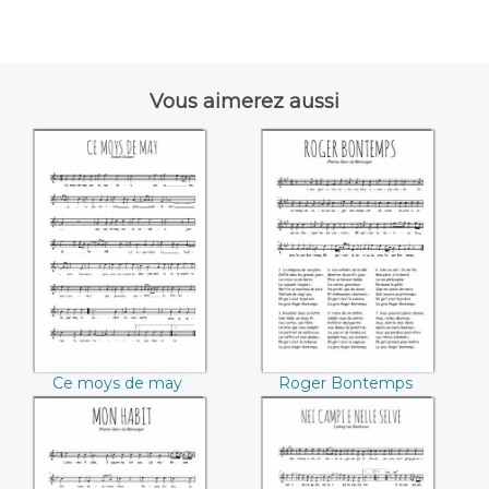
Vous aimerez aussi
Ce moys de may
Roger Bontemps
(Robert Godart)
(Pierre-Jean de
Béranger)
Ce moys de may
Roger Bontemps
(Robert Godart)
(Pierre-Jean de
Béranger)
Mon habit (Pierre-
Nei campi e nelle