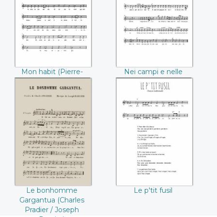
Jean de Béranger)
selve (Ludwig van
Beethoven)
Mon habit (Pierre-
Nei campi e nelle
Jean de Béranger)
selve (Ludwig van
Beethoven)
Le bonhomme
Le p'tit fusil
Gargantua
(Charles Pradier /
Joseph Darcier)
Le bonhomme
Le p'tit fusil
Gargantua (Charles
Pradier / Joseph