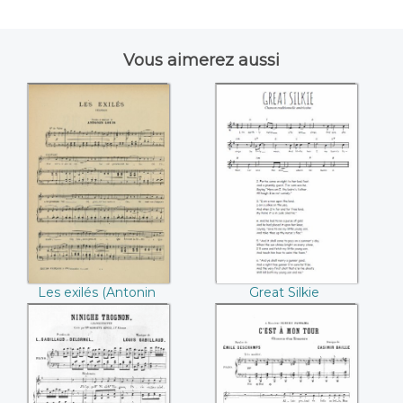
Vous aimerez aussi
Les exilés ((Antonin
Great Silkie
Louis))
Les exilés (Antonin
Great Silkie
Louis)
Niniche Trognon
C'est à mon tour,
(Delormel / Louis
chanson d'un