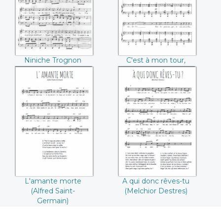
Gabillaud)
trouvère (Emile
Deschamps Casimir
Baille)
Niniche Trognon
C'est à mon tour,
(Delormel / Louis
chanson d'un
Gabillaud)
trouvère (Emile
Deschamps Casimir
Baille)
L'amante morte
A qui donc rêves-
(Alfred Saint-
tu (Melchior
Germain)
Destres)
L'amante morte
A qui donc rêves-tu
(Alfred Saint-
(Melchior Destres)
Germain)