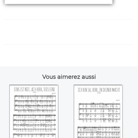
Vous aimerez aussi
Eins ist not, ach
Ich bin ja, Herr, in
Herr, dies eine
deiner Macht
((Bach))
((Bach))