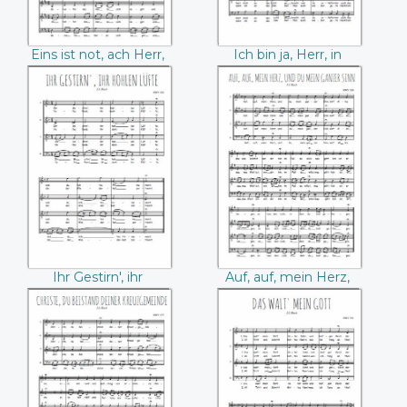
Eins ist not, ach Herr,
Ich bin ja, Herr, in
dies eine (Bach)
deiner Macht (Bach)
Ihr Gestirn', ihr
Auf, auf, mein Herz,
hohlen Lüfte
und du mein
((Bach))
ganzer Sinn
((Bach))
Ihr Gestirn', ihr
Auf, auf, mein Herz,
hohlen Lüfte (Bach)
und du mein ganzer
Sinn (Bach)
Christe, du
Das Walt' mein
Beistand deiner
Gott ((Bach))
Kreuzgemeinde