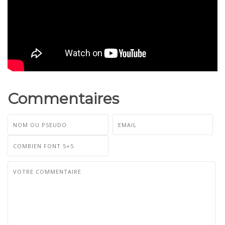
Commentaires