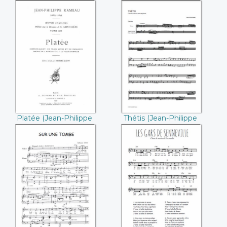
gelben Wagen
Platée (Jean-
Thétis (Jean-
Philippe Rameau)
Philippe Rameau)
Platée (Jean-Philippe
Thétis (Jean-Philippe
Rameau)
Rameau)
Sur une tombe
Les gars de
(Guillaume Lekeu)
Senneville