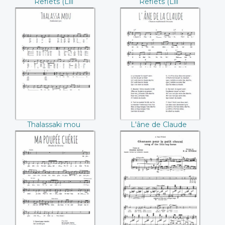
Reflets (Lili
Reflets (Lili
Boulanger)
Boulanger)
Thalassaki mou
L'âne de Claude
Thalassaki mou
L'âne de Claude
Ma poupée chérie
Chanson pour le
(Déodat de
petit cheval
Séverac)
(Déodat de
Séverac)