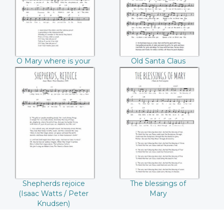
O Mary where is your
Old Santa Claus
baby
Shepherds rejoice
The blessings of
(Isaac Watts / Peter
Mary
Knudsen)
Shepherds rejoice
The blessings of
(Isaac Watts / Peter
Mary
Knudsen)