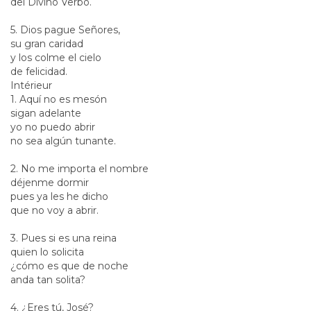
del Divino Verbo.
5. Dios pague Señores,
su gran caridad
y los colme el cielo
de felicidad.
Intérieur
1. Aquí no es mesón
sigan adelante
yo no puedo abrir
no sea algún tunante.
2. No me importa el nombre
déjenme dormir
pues ya les he dicho
que no voy a abrir.
3. Pues si es una reina
quien lo solicita
¿cómo es que de noche
anda tan solita?
4. ¿Eres tú, José?