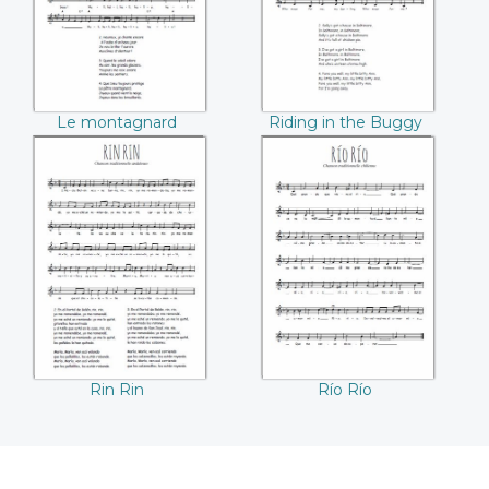
Delafontaine / J.
Greith)
Le montagnard
Riding in the Buggy
(François Oyex-
Delafontaine / J.
Greith)
Rin Rin
Río Río
Rin Rin
Río Río