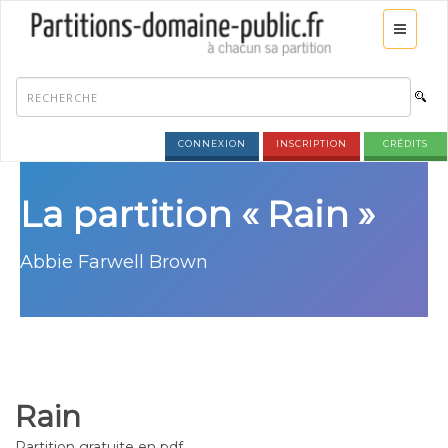
CONNEXION
INSCRIPTION
CRÉDITS
La partition « Rain »
Abbie Farwell Brown
Rain
Partition gratuite en pdf