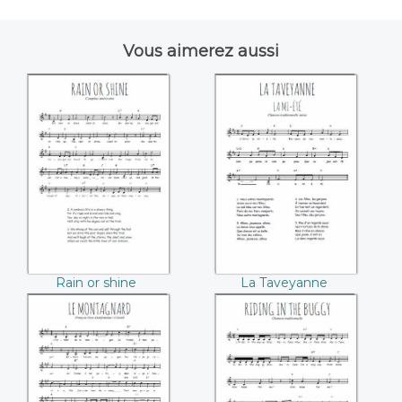
Vous aimerez aussi
Rain or shine
La Taveyanne
Rain or shine
La Taveyanne
Le montagnard
Riding in the
(François Oyex-
Buggy