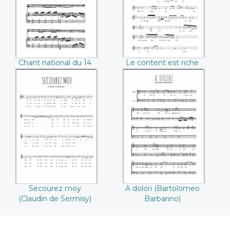
(Méhul)
Sermisy)
Chant national du 14
Le content est riche
juillet 1800 (Méhul)
(Claudin de Sermisy)
Secourez moy
A dolori
(Claudin de
(Bartolomeo
Sermisy)
Barbarino)
Secourez moy
A dolori (Bartolomeo
(Claudin de Sermisy)
Barbarino)