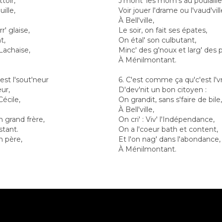
ttoir,
J'mont' les môm's au poulaille
uille,
Voir jouer l'drame ou l'vaud'vill
À Bell'ville,
r' glaise,
Le soir, on fait ses épates,
t,
On étal' son culbutant,
Lachaise,
Minc' des g'noux et larg' des 
À Ménilmontant.
est l'sout'neur
6. C'est comme ça qu'c'est l'
eur,
D'dev'nit un bon citoyen :
Cécile,
On grandit, sans s'faire de bile,
À Bell'ville,
n grand frère,
On cri' : Viv' l'Indépendance,
stant.
On a l'coeur bath et content,
n père,
Et l'on nag' dans l'abondance,
À Ménilmontant.