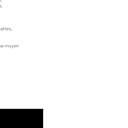
r,
e,
pattes,
vrai moyen