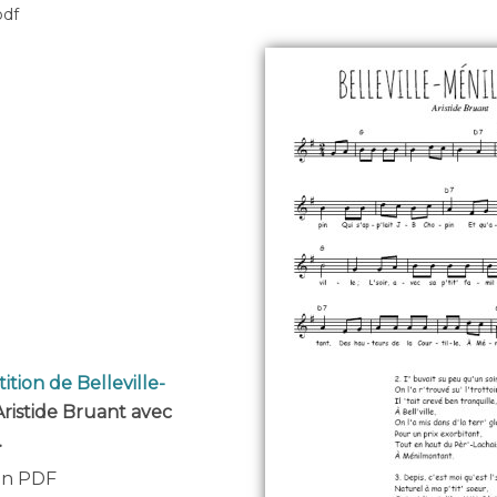
pdf
ition de Belleville-
ristide Bruant avec
.
 en PDF