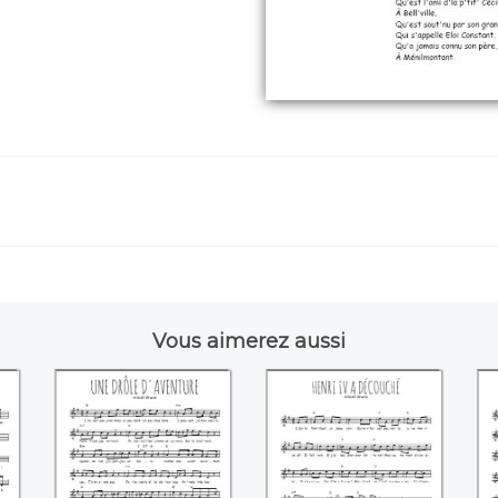
Vous aimerez aussi
de
Une drôle
Henri IV a
L
d'aventure
découché ((Aristide
(