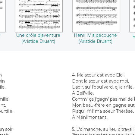
((Aristide Bruant))
Bruant))
e
Une drôle d'aventure
Henri IV a découché
L
(Aristide Bruant)
(Aristide Bruant)
n
4. Ma sœur est avec Eloi,
pin
Dont la sœur est avec moi,
le,
L'soir, su' l'boul'vard, ej'la r'file,
À Bell'ville,
mille,
Comm' ça j'gagn' pas mal de b
ant,
Mon beau-frère en gagne aut
rtille,
Pisqu'i r'fil' ma soeur Thérèse,
À Ménilmontant.
un soir
5. L'dimanche, au lieu d'travaill