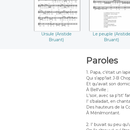
Ursule (Aristide
Le peuple (Aristid
Bruant)
Bruant)
Paroles
1. Papa, c'était un lapi
Qui s'app'lait J-B Cho
Et qu'avait son domici
À Bell'ville ;
L'soir, avec sa p'tit' fa
I' s'baladait, en chant
Des hauteurs de la Cou
À Ménilmontant.
2. I' buvait su peu qu'