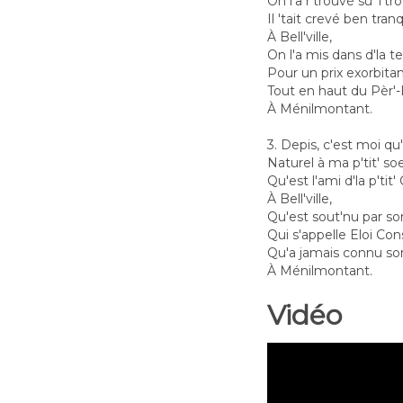
On l'a r'trouvé su' l'tro
Il 'tait crevé ben tranq
À Bell'ville,
On l'a mis dans d'la ter
Pour un prix exorbitan
Tout en haut du Pèr'-
À Ménilmontant.
3. Depis, c'est moi qu'
Naturel à ma p'tit' so
Qu'est l'ami d'la p'tit' 
À Bell'ville,
Qu'est sout'nu par so
Qui s'appelle Eloi Con
Qu'a jamais connu so
À Ménilmontant.
Vidéo