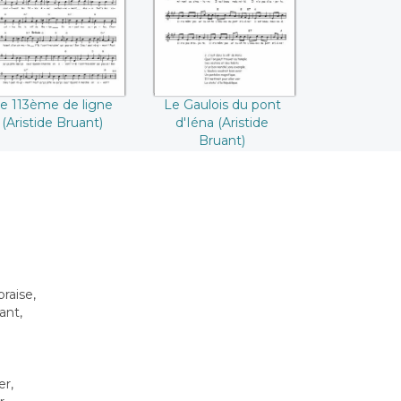
Bruant))
e 113ème de ligne
Le Gaulois du pont
(Aristide Bruant)
d'Iéna (Aristide
Bruant)
raise,
ant,
er,