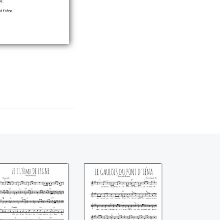
e 113ème de ligne
Le Gaulois du pont
(Aristide Bruant))
d'Iéna ((Aristide