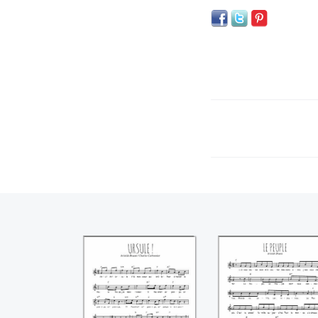
Ursule ((Aristide
Le peuple ((Aristi
Bruant))
Bruant))