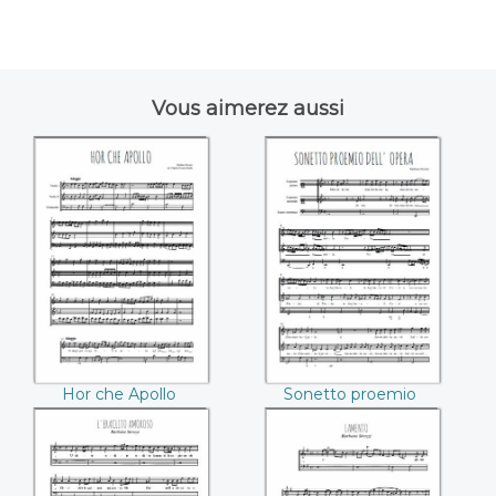
Vous aimerez aussi
Hor che Apollo
Sonetto proemio
(Barbara Strozzi)
dell'opera (Barbara
Strozzi)
Hor che Apollo
Sonetto proemio
(Barbara Strozzi)
dell'opera (Barbara
Strozzi)
L'Eraclito Amoroso,
Diporti di Euterpe,