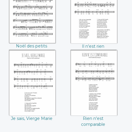
oiseaux (Camille
d'impossible
Soubise / Charles
Pourny)
Noël des petits
Il n'est rien
oiseaux (Camille
d'impossible
Soubise / Charles
Pourny)
Je sais, Vierge Marie
Rien n'est
comparable
Je sais, Vierge Marie
Rien n'est
comparable