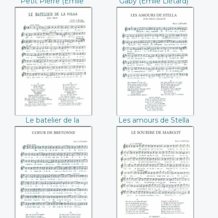
Petit Pierre (Emile
Gaby (Emile Liétard)
Liétard)
Le batelier de la
Les amours de
Volga (Emile
Stella (Emile
Liétard)
Liétard)
Le batelier de la
Les amours de Stella
Volga (Emile Liétard)
(Emile Liétard)
Coeur de
Le sourire de
Bretonne (Emile
Margot (Emile
Liétard)
Liétard)