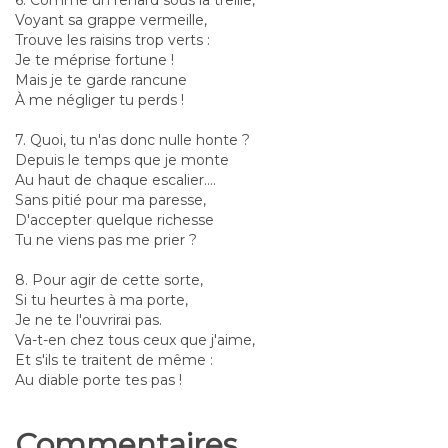
6. Comme un renard sous la treille,
Voyant sa grappe vermeille,
Trouve les raisins trop verts :
Je te méprise fortune !
Mais je te garde rancune
À me négliger tu perds !
7. Quoi, tu n'as donc nulle honte ?
Depuis le temps que je monte
Au haut de chaque escalier....
Sans pitié pour ma paresse,
D'accepter quelque richesse
Tu ne viens pas me prier ?
8. Pour agir de cette sorte,
Si tu heurtes à ma porte,
Je ne te l'ouvrirai pas.
Va-t-en chez tous ceux que j'aime,
Et s'ils te traitent de même :
Au diable porte tes pas !
Commentaires