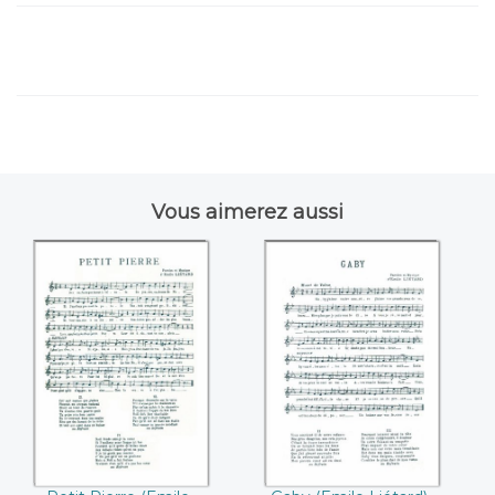
Vous aimerez aussi
Petit Pierre (Emile
Gaby (Emile
Liétard)
Liétard)