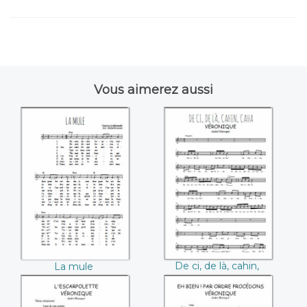
Vous aimerez aussi
La mule
De ci, de là, cahin,
caha (André
Messager)
De ci, de là, cahin,
La mule
caha (André
Messager)