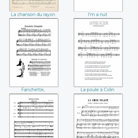
La chanson du rayon
I'm a nut
de lune (Edouard
Paladilhe)
Fanchette,
La poule à Colin
Panquette
Fanchette,
La poule à Colin
Panquette
Exsurgat Deus
Le coeur volant
(Roland de Lassus)
(Gustave Nadaud)