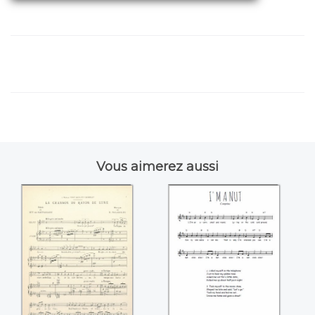
Vous aimerez aussi
La chanson du
I'm a nut
rayon de lune
(Edouard
Paladilhe)