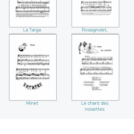
La Targa
Rossignolet,
Barbajoulet
Minet
Le chant des
noisettes
Minet
Le chant des
noisettes