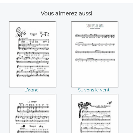
Vous aimerez aussi
L'agnel
Suivons le vent
L'agnel
Suivons le vent
La Targa
Rossignolet,
Barbajoulet