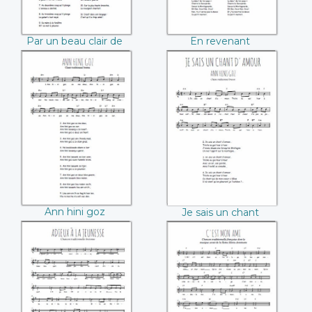
Par un beau clair de
En revenant
lune
d'Auvergne
Ann hini goz
Je sais un chant
d'amour
Ann hini goz
Je sais un chant
d'amour
Adieux à la
C'est mon ami
jeunesse