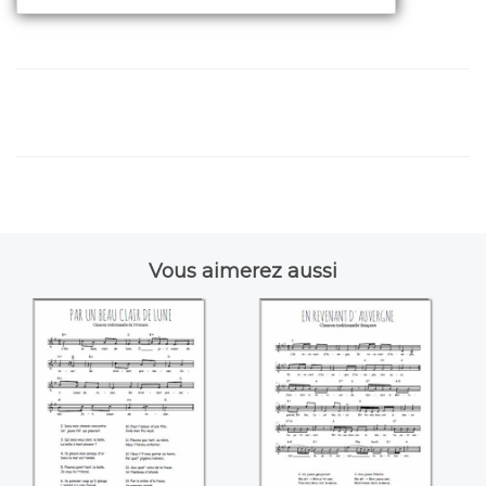
Vous aimerez aussi
Par un beau clair
En revenant
de lune
d'Auvergne