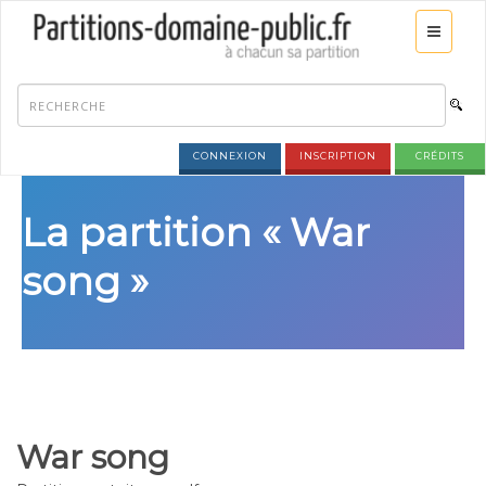
CONNEXION
INSCRIPTION
CRÉDITS
La partition « War
song »
War song