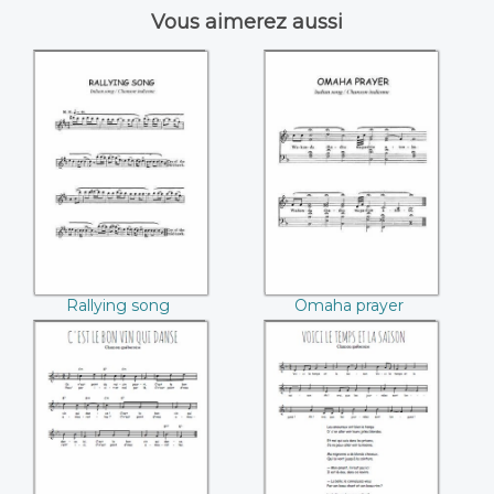
Vous aimerez aussi
Rallying song
Omaha prayer
Rallying song
Omaha prayer
C'est le bon vin qui
Voici le temps et la
danse
saison