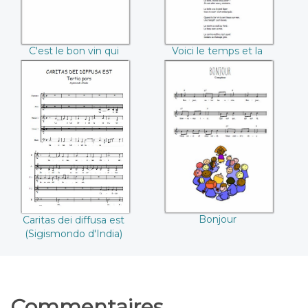
C'est le bon vin qui
Voici le temps et la
danse
saison
Caritas dei diffusa
Bonjour
est (Sigismondo
d'India)
Bonjour
Caritas dei diffusa est
(Sigismondo d'India)
Commentaires