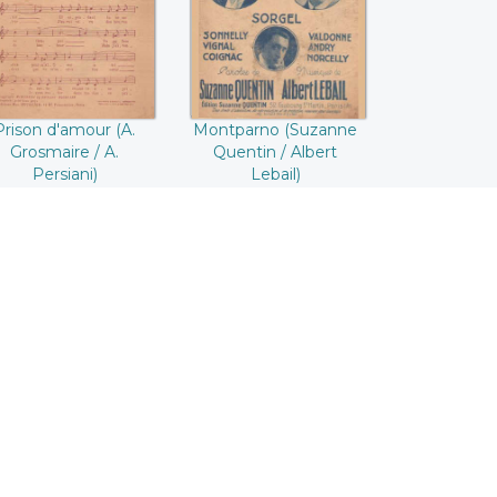
Persiani)
/ Albert Lebail)
Prison d'amour (A.
Montparno (Suzanne
Grosmaire / A.
Quentin / Albert
Persiani)
Lebail)