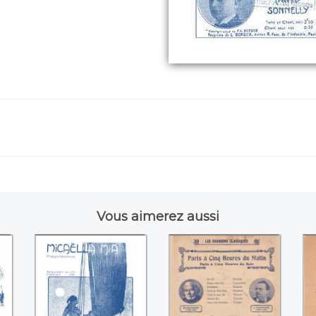
Vous aimerez aussi
 /
Micaëlla Mia (F.L.
Paris à cinq heures
P
Benech / Léo
du matin