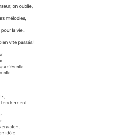
seur, on oublie,
urs mélodies,
our la vie...
ien vite passés !
ur
r,
ui s'éveille
reille
ts,
t tendrement.
ur
...
s'envolent
n idôle,