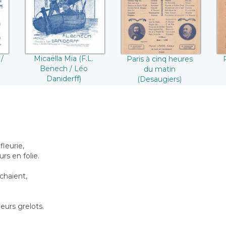
Daniderff)
(Desaugiers)
/
Micaëlla Mia (F.L.
Paris à cinq heures
Benech / Léo
du matin
Daniderff)
(Desaugiers)
fleurie,
rs en folie.
chaient,
leurs grelots.