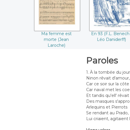
Laroche)
Ma femme est
En 93 (F.L. Benech 
morte (Jean
Léo Daniderff)
Laroche)
Paroles
1. À la tombée du jour
Ninon rêvait d'amour,
Car ce soir sur la côte 
Car naval met les coeu
Et tandis qu'ell' rêvait
Des masques s'appro
Arlequins et Pierrots
Se rendant au Prado,
Lui criaient, agitaient 