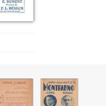
rison d'amour (A.
Montparno
Grosmaire / A.
(Suzanne Quentin