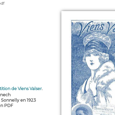
pdf
ition de Viens Valser
.
enech
 Sonnelly en 1923
 en PDF