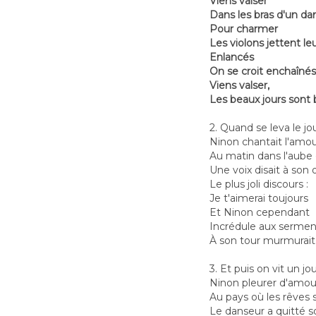
Viens valser
Dans les bras d'un dan
Pour charmer
Les violons jettent le
Enlancés
On se croit enchaînés p
Viens valser,
Les beaux jours sont b
2. Quand se leva le jo
Ninon chantait l'amou
Au matin dans l'aube q
Une voix disait à son o
Le plus joli discours :
Je t'aimerai toujours
Et Ninon cependant
Incrédule aux sermen
À son tour murmurai
3. Et puis on vit un jo
Ninon pleurer d'amour
Au pays où les rêves 
Le danseur a quitté so