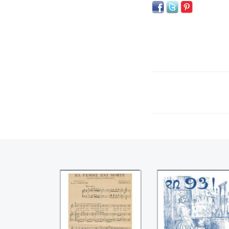
Ma femme est
En 93 (F.L. Benech
morte (Jean
Léo Daniderff)