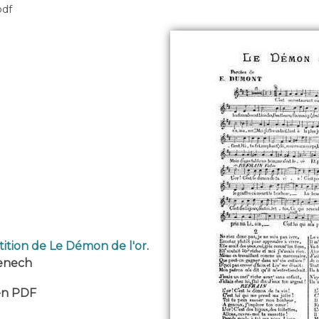
pdf
tition de Le Démon de l'or
.
Benech
 en PDF