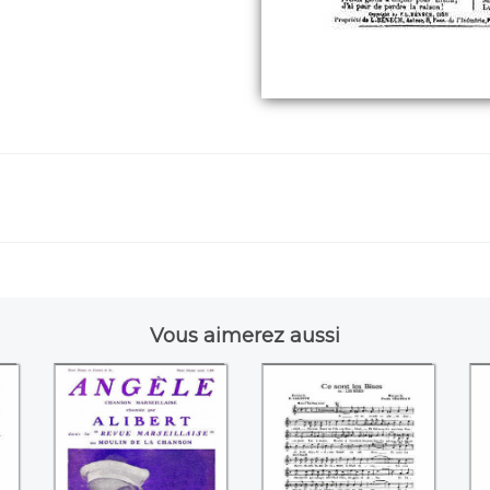
Vous aimerez aussi
ez
Angèle (René
Ce sont les bises
Sarvil)
(Paula Chabran / E.