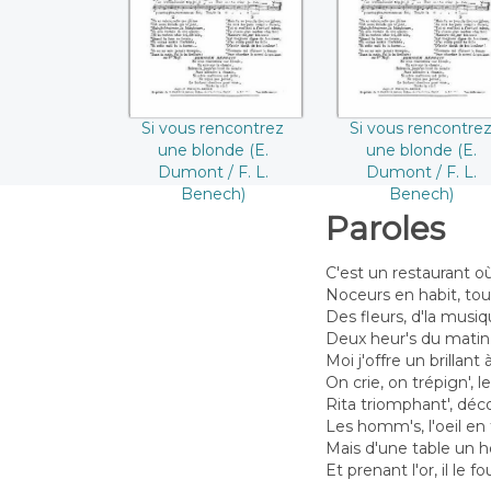
Dumont / F. L.
Dumont / F. L.
Benech))
Benech)
Si vous rencontrez
Si vous rencontre
une blonde (E.
une blonde (E.
Dumont / F. L.
Dumont / F. L.
Benech)
Benech)
Paroles
C'est un restaurant o
Noceurs en habit, tou
Des fleurs, d'la musi
Deux heur's du matin,
Moi j'offre un brillant à 
On crie, on trépign', 
Rita triomphant', déc
Les homm's, l'oeil en fe
Mais d'une table un 
Et prenant l'or, il le f