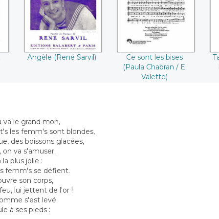
Valette)
C
z
Angèle (René Sarvil)
Ce sont les bises
T
(Paula Chabran / E.
Valette)
ù va le grand mon,
t's les femm's sont blondes,
que, des boissons glacées,
 on va s'amuser.
la plus jolie :
les femm's se défient.
ouvre son corps,
u, lui jettent de l'or !
homme s'est levé
oule à ses pieds :