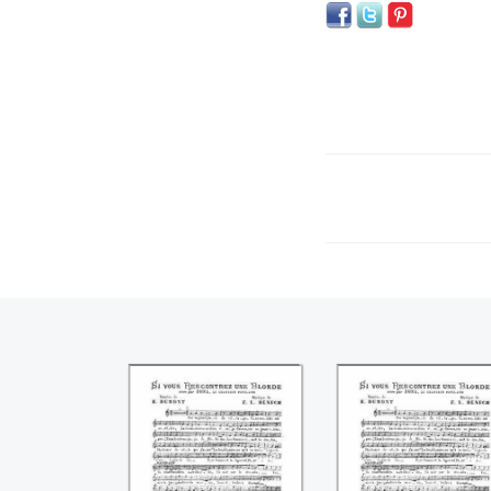
Si vous rencontrez
Si vous rencontr
une blonde ((E.
une blonde (E.