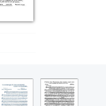
Tandis que
J'aime les femmes
chantent les
de 37 ans (Amelet