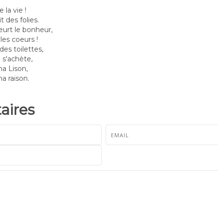
 la vie !
t des folies.
eurt le bonheur,
les coeurs !
 des toilettes,
 s'achète,
ma Lison,
ma raison.
ires