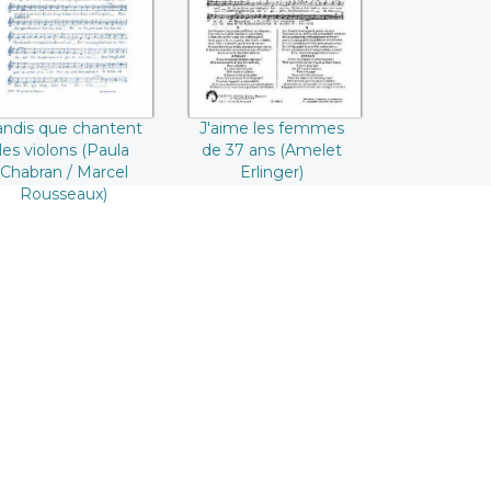
violons (Paula
Erlinger)
habran / Marcel
Rousseaux)
andis que chantent
J'aime les femmes
les violons (Paula
de 37 ans (Amelet
Chabran / Marcel
Erlinger)
Rousseaux)