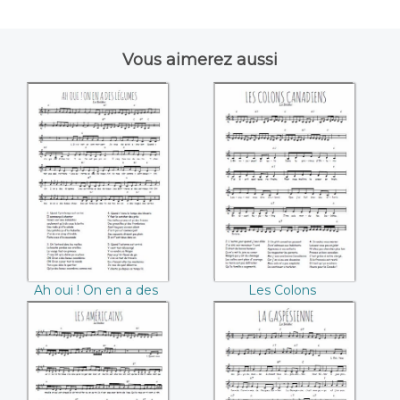
Vous aimerez aussi
Ah oui ! On en a
Les Colons
des légumes ((La
Canadiens ((La
Bolduc))
Bolduc))
Ah oui ! On en a des
Les Colons
légumes (La Bolduc)
Canadiens (La
Bolduc)
Les Américains ((La
La Gaspésienne ((La
Bolduc))
Bolduc))