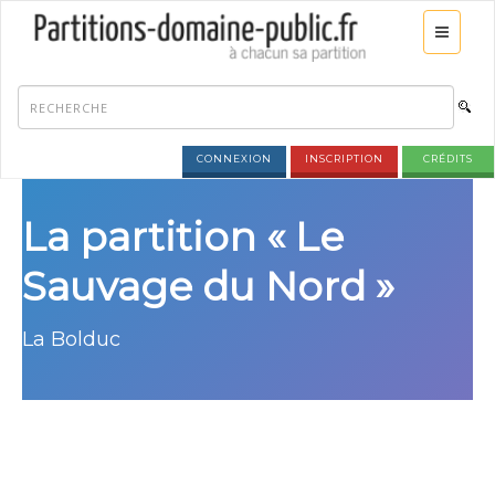
CONNEXION
INSCRIPTION
CRÉDITS
La partition « Le
Sauvage du Nord »
La Bolduc