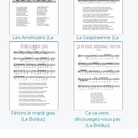
Les Américains (La
La Gaspésienne (La
Bolduc)
Bolduc)
Fêtons le mardi
Ca va venir,
gras ((La Bolduc))
découragez-vous
pas ((La Bolduc))
Fêtons le mardi gras
Ca va venir,
(La Bolduc)
découragez-vous pas
(La Bolduc)