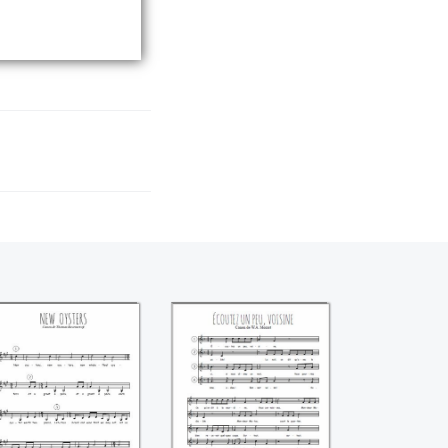
New oysters
Ecoutez un peu,
(Thomas
voisine (Mozart)
Ravenscroft)