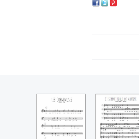
Les cornemuses
C'est Martin qui b
Martine (Mozart