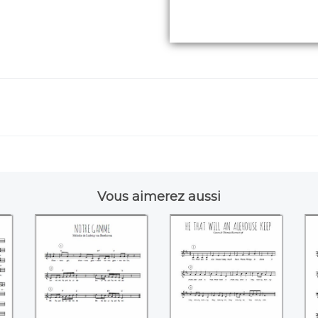
Vous aimerez aussi
at
Notre gamme
He that will an
)
(Ludwig van
alehouse keep
Beethoven)
(Thomas