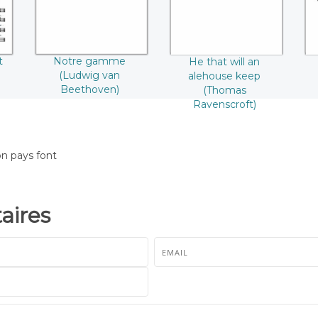
Ravenscroft)
t
Notre gamme
He that will an
(Ludwig van
alehouse keep
Beethoven)
(Thomas
Ravenscroft)
n pays font
ires