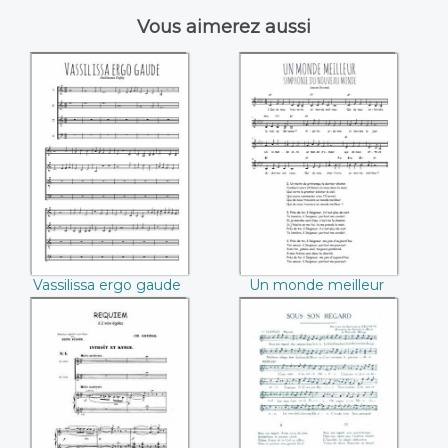
Vous aimerez aussi
Vassilissa ergo
Un monde
gaude (Guillaume
meilleur (Anton
Dufay)
Dvorak)
Vassilissa ergo gaude
Un monde meilleur
(Guillaume Dufay)
(Anton Dvorak)
Requiem (Charles
Sous son regard
Gounod)
(Germaine
Delhaye)