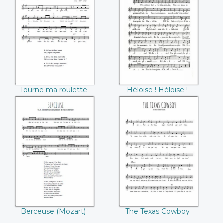
Tourne ma
Héloïse ! Héloïse !
roulette (La
(Plébus / Charles
Bolduc)
Jardin)
Tourne ma roulette
Héloïse ! Héloïse !
(La Bolduc)
(Plébus / Charles
Jardin)
Berceuse (Mozart)
The Texas Cowboy
Berceuse (Mozart)
The Texas Cowboy