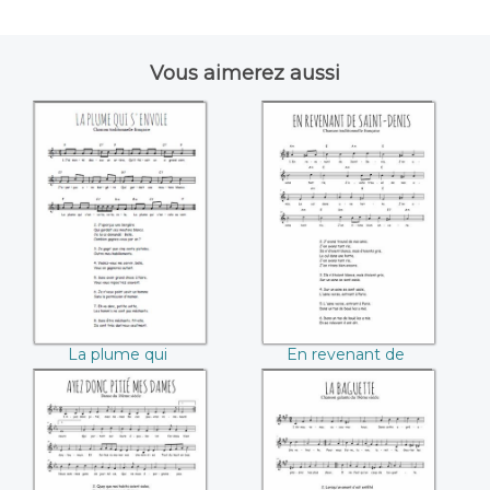
Vous aimerez aussi
La plume qui
En revenant de
s'envole
Saint-Denis
La plume qui
En revenant de
s'envole
Saint-Denis
Ayez donc pitié
La baguette
mes Dames