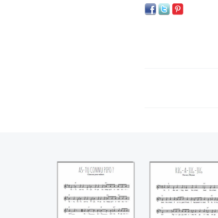
As-tu connu Pipo
Rig-a-Jig-Jig