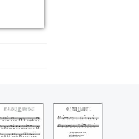
s oiseaux les plus
Ma tante Charlotte
beaux
tricote