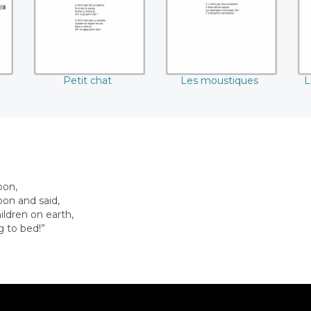
Petit chat
Les moustiques
L
n
oon,
on and said,
hildren on earth,
g to bed!”