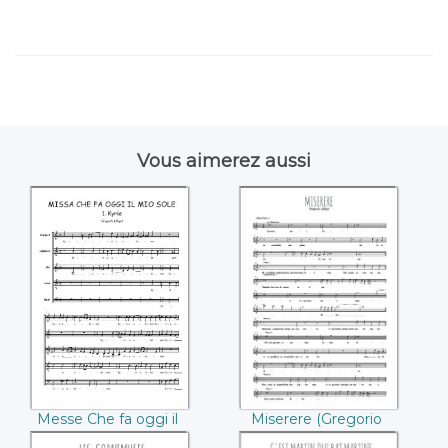
Vous aimerez aussi
Messe Che fa oggi il
Miserere ((Gregorio
mio sole 1. kyrie
Allegri))
((Gregorio Allegri))
Miserere (Gregorio
Messe Che fa oggi il
Allegri)
mio sole 1. kyrie