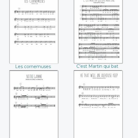
(Gregorio Allegri)
Les cornemuses
C'est Martin qui bat
Martine (Mozart)
C'est Martin qui bat
Les cornemuses
Martine (Mozart)
Notre gamme
He that will an
(Ludwig van
alehouse keep
Beethoven)
(Thomas
Ravenscroft)