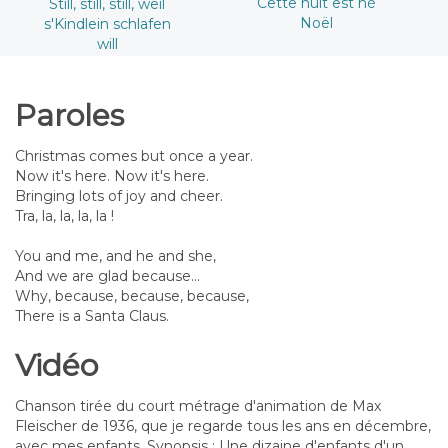
Cette nuit est né
Still, still, still, weil
Noël
s'Kindlein schlafen
will
Paroles
Christmas comes but once a year.
Now it's here. Now it's here.
Bringing lots of joy and cheer.
Tra, la, la, la, la !
You and me, and he and she,
And we are glad because...
Why, because, because, because,
There is a Santa Claus.
Vidéo
Chanson tirée du court métrage d'animation de Max
Fleischer de 1936, que je regarde tous les ans en décembre,
avec mes enfants. Synopsis : Une dizaine d'enfants d'un