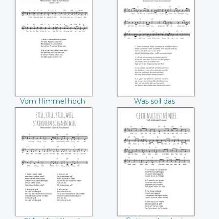
Vom Himmel hoch
Was soll das
da komm ich her
bedeuten
Vom Himmel hoch
Was soll das
da komm ich her
bedeuten
Still, still, still, weil
Cette nuit est né
s'Kindlein schlafen
Noël
will