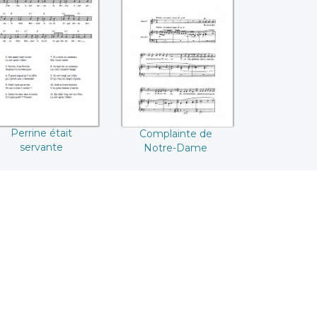
Perrine était
Complainte de
servante
Notre-Dame
Perrine était
Complainte de
servante
Notre-Dame