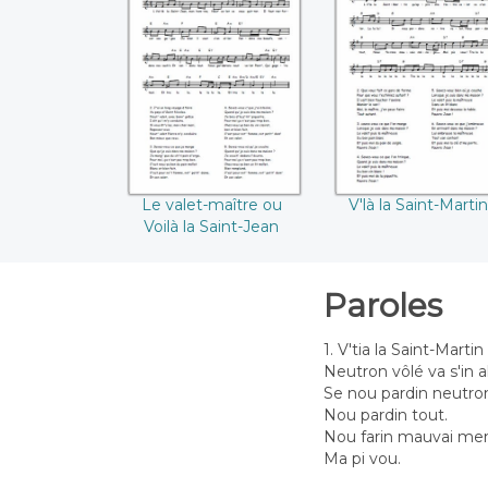
Le valet-maître ou
V'là la Saint-Mart
Voilà la Saint-Jean
Le valet-maître ou
V'là la Saint-Martin
Voilà la Saint-Jean
Paroles
1. V'tia la Saint-Mart
Neutron vôlé va s'in al
Se nou pardin neutron
Nou pardin tout.
Nou farin mauvai me
Ma pi vou.