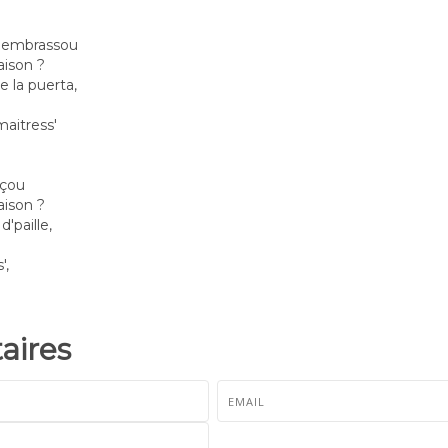
z'embrassou
aison ?
e la puerta,
maitress'
uçou
aison ?
'paille,
',
ires