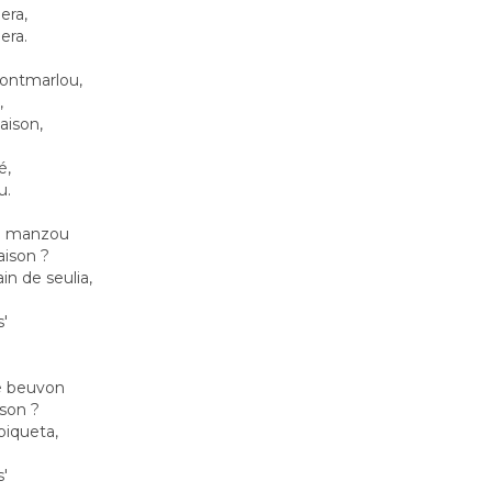
dera,
dera.
Montmarlou,
,
aison,
é,
u.
ze manzou
aison ?
n de seulia,
s'
e beuvon
ison ?
piqueta,
s'