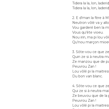
Tidera la la, lon, laderi
Tidera la la, lon, laderi
2. E d'man la fère à 
Neutron vôlé va y allo
Vou garderé ben la m
Vous qu'ête vioeu.
Nou irin, ma pi lou vôl
Qu'nou marçon mioe
3. Sôte-vou ce que 
Quin ze si à neutra m
Ze manzou que de pai
Peuvrou Zan !
Lou vôlé pi la maitres
Du bon van blanc.
4. Sôte-vou ce que z
Qui ze si à neutra ma
Ze beuvou que de la 
Peuvrou Zan !
Lou vôlé pi la maitres