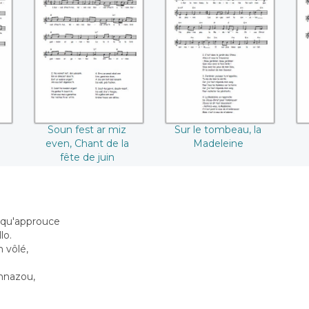
in
Soun fest ar miz
Sur le tombeau, la
even, Chant de la
Madeleine
fête de juin
Soun fest ar miz
Sur le tombeau, la
even, Chant de la
Madeleine
fête de juin
in qu'approuce
lo.
 vôlé,
nnazou,