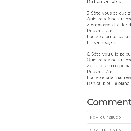
Du bon van blan.
5. Sôte-vous ce que 
Quin ze si à neutra m
Z'embrassou lou fer d
Peuvrou Zan !
Lou vôlé embrass' la 
En s'amouijan.
6. Sôte-vou u io ze c
Quin ze si à neutra m
Ze cuçou su na penia d
Peuvrou Zan !
Lou vôlé pi la maitress
Dan ou biou liè blanc.
Commenta