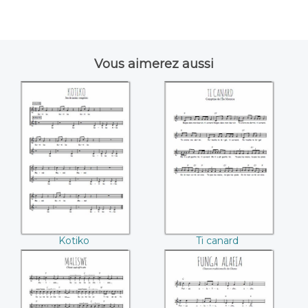
Vous aimerez aussi
Kotiko
Ti canard
Kotiko
Ti canard
Maliswe
Funga alafia