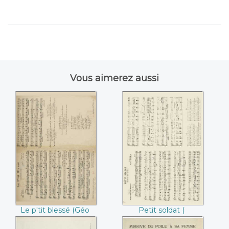
Vous aimerez aussi
Le p'tit blessé (Géo
Petit soldat (
Sutra / J. Vidal)
Georges Guérin-
Choudey / Pierre
Chaumas)
Le p'tit blessé (Géo
Petit soldat (
Sutra / J. Vidal)
Georges Guérin-