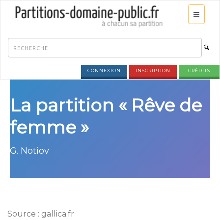
CONNEXION
INSCRIPTION
CRÉDITS
La partition « Rêve de
femme »
G. Notiov
Source : gallica.fr