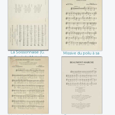
Choudey / Pierre
Chaumas)
La Soissonnaise (G.
Missive du poilu à
Espé de Metz /
sa femme (Mario
Marcel de la Reine)
Vita)
La Soissonnaise (G.
Missive du poilu à sa
Espé de Metz /
femme (Mario Vita)
Marcel de la Reine)
Marche héroïque
Beaumont-marche
des alliés (Valentin
(Oscar)
Marquetty / F.
Fourdrain)