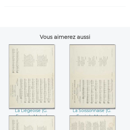
Vous aimerez aussi
La Liégeoise ((G.
La Soissonnaise ((G.
Espe de Metz /
Espé de Metz /
Marcel de la
Marcel de la
Reine))
Reine))
La Liégeoise (G.
La Soissonnaise (G.
Espe de Metz /
Espé de Metz /
Marcel de la Reine)
Marcel de la Reine)