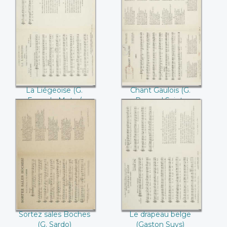
La Liégeoise (G.
Chant Gaulois (G.
Espe de Metz /
Roussel Saint-
Marcel de la Reine)
Georges)
La Liégeoise (G.
Chant Gaulois (G.
Espe de Metz /
Roussel Saint-
Marcel de la Reine)
Georges)
Sortez sales
Le drapeau belge
Boches (G. Sardo)
(Gaston Suys)
Sortez sales Boches
Le drapeau belge
(G. Sardo)
(Gaston Suys)